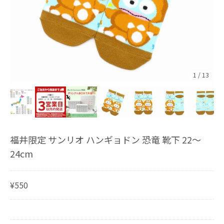
1
/
13
福井限定 サンリオ ハンギョドン 恐竜 靴下 22〜
24cm
¥550