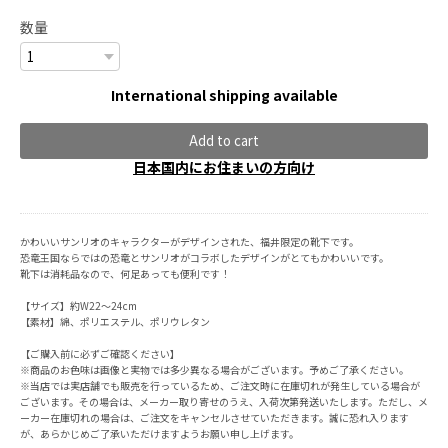
数量
International shipping available
Add to cart
日本国内にお住まいの方向け
かわいいサンリオのキャラクターがデザインされた、福井限定の靴下です。
恐竜王国ならではの恐竜とサンリオがコラボしたデザインがとてもかわいいです。
靴下は消耗品なので、何足あっても便利です！
【サイズ】約W22～24cm
【素材】綿、ポリエステル、ポリウレタン
【ご購入前に必ずご確認ください】
※商品のお色味は画像と実物では多少異なる場合がございます。予めご了承ください。
※当店では実店舗でも販売を行っているため、ご注文時に在庫切れが発生している場合が
ございます。その場合は、メーカー取り寄せのうえ、入荷次第発送いたします。ただし、メ
ーカー在庫切れの場合は、ご注文をキャンセルさせていただきます。誠に恐れ入ります
が、あらかじめご了承いただけますようお願い申し上げます。