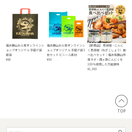
福井勝山お土産オンラインシ
福井勝山お土産オンラインシ
【新商品】 葱胡椒・にんに
ョップオリジナル 手提げ袋
ョップオリジナル 手提げ袋 5
く葱胡椒（ねぎこしょう）食
紙袋
枚セット ビニール素材
べ比べセット｜福井県勝山市
¥60
¥50
産ネギ・西ヶ原にんにくを
100％使用した万能調味
¥1,300
TOP