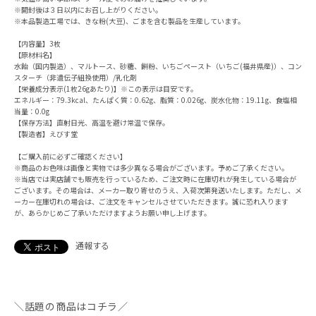
※開封後は３日以内にお召し上がりください。
※本品製造工場では、きな粉(大豆)、ごまを含む製品を生産しています。
【内容量】3枚
【原材料名】
水飴（国内製造）、マルトース、砂糖、餅粉、いちごペースト（いちご(福井県産)）、コン
スターチ（非遺伝子組換使用）/乳化剤
【栄養成分表示(1枚26gあたり)】※この表示は目安です。
エネルギー：79.3kcal、たんぱく質：0.62g、脂質：0.026g、炭水化物：19.11g、食塩相
当量：0.0g
【保存方法】直射日光、高温を避け常温で保存。
【製造者】えびす堂
【ご購入前に必ずご確認ください】
※商品のお色味は画像と実物では多少異なる場合がございます。予めご了承ください。
※当店では実店舗でも販売を行っているため、ご注文時に在庫切れが発生している場合が
ございます。その場合は、メーカー取り寄せのうえ、入荷次第発送いたします。ただし、メ
ーカー在庫切れの場合は、ご注文をキャンセルさせていただきます。誠に恐れ入ります
が、あらかじめご了承いただけますようお願い申し上げます。
通報する
＼話題の商品はコチラ／