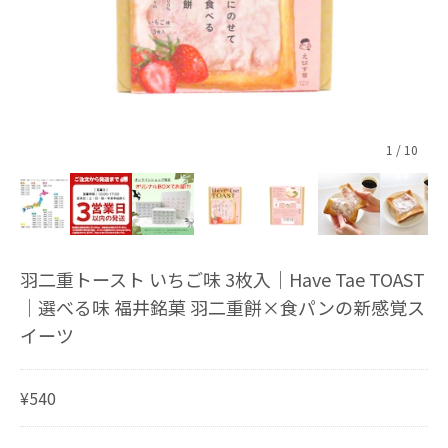
1
/
10
羽二重トースト いちご味 3枚入｜Have Tae TOAST
｜選べる味 福井銘菓 羽二重餅×食パンの新感覚ス
イーツ
¥540