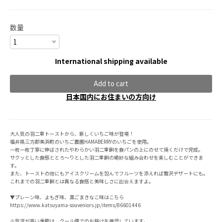
数量
International shipping available
Add to cart
日本国内にお住まいの方向け
大人気の羽二重トーストから、新しくいちご味が登場！
福井県三方郡美浜町のいちご農園HAMABERRYのいちごを使用。
一枚一枚丁寧に伸ばされたやわらかい羽二重餅を食パンの上にのせて焼くだけで完成。
サクッとした食感ととろ〜りとした羽二重餅の絶妙な組み合わせを楽しむことができま
す。
また、トーストの他にもアイスクリームを包んでフルーツを添えれば贅沢デザートにも。
これまでの羽二重餅とは異なる食感と美味しさに出会えますよ。
▼プレーン味、よもぎ味、黒ごまきなこ味はこちら
https://www.katsuyama-souveniors.jp/items/86601446
※気温が高い季節は、クール便でのお届けを推奨しています。