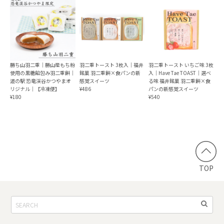
勝ち山羽二重｜勝山産もち粉
羽二重トースト 3枚入｜福井
羽二重トースト いちご味 3枚
使用の黒糖餡包み羽二重餅｜
銘菓 羽二重餅×食パンの新
入｜Have Tae TOAST｜選べ
道の駅 恐竜渓谷かつやまオ
感覚スイーツ
る味 福井銘菓 羽二重餅×食
リジナル｜【冷凍便】
¥486
パンの新感覚スイーツ
¥180
¥540
TOP