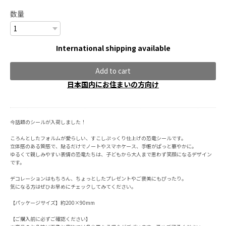
数量
International shipping available
Add to cart
日本国内にお住まいの方向け
今話題のシールが入荷しました！
ころんとしたフォルムが愛らしい、すこしぷっくり仕上げの恐竜シールです。
立体感のある質感で、貼るだけでノートやスマホケース、手帳がぱっと華やかに。
ゆるくて親しみやすい表情の恐竜たちは、子どもから大人まで思わず笑顔になるデザイン
です。
デコレーションはもちろん、ちょっとしたプレゼントやご褒美にもぴったり。
気になる方はぜひお早めにチェックしてみてください。
【パッケージサイズ】約200×90mm
【ご購入前に必ずご確認ください】