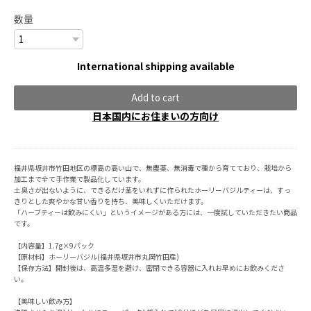
数量
International shipping available
Add to cart
日本国内にお住まいの方向け
福井県坂井市竹田地区の標高の高い山で、無農薬、無消毒で種から育てており、栽培から
加工まで全て手作業で製品化しています。
土臭さが出ないように、できるだけ茎をいれずに作られたホーリーバジルティーは、すっ
きりとした爽やかな甘い香りを持ち、美味しくいただけます。
「ハーブティーは飲みにくい」というイメージがある方には、一度試していただきたい商品
です。
【内容量】1.7g×9パック
【原材料】ホーリーバジル(福井県坂井市丸岡竹田産)
【保存方法】開封後は、高温多湿を避け、密閉できる容器に入れお早めにお飲みくださ
い。
【美味しい飲み方】