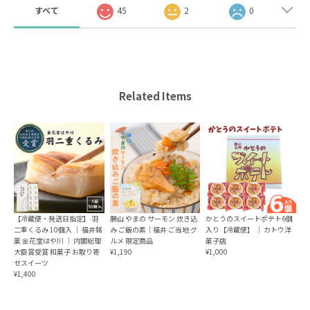
すべて
45
2
0
Related Items
【冷蔵便・発送日指定】 羽
勝山 やまの サーモン 炊き込
かとうのスイートポテト6個
二重くるみ 10個入 ｜ 福井銘
み ご飯の素｜福井 ご当地 グ
入り【冷蔵便】 ｜ カトウ洋
菓 金花堂はや川 ｜ 内閣総理
ルメ 限定商品
菓子店
大臣賞受賞 和菓子 お取り寄
¥1,190
¥1,000
せスイーツ
¥1,400