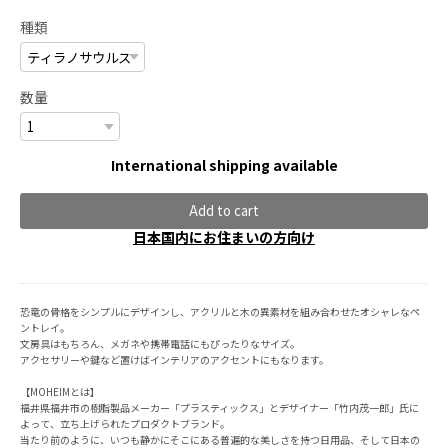
種類
数量
International shipping available
Add to cart
日本国内にお住まいの方向け
恐竜の骨格をシンプルにデザインし、アクリルと木の異素材を組み合わせたオシャレなペ
ントレイ。
文房具はもちろん、メガネや携帯電話にもぴったりなサイズ。
アクセサリーや鍵など置けばインテリアのアクセントにもなります。
【MOHEIMとは】
福井県福井市の樹脂製品メーカー「プラスティックス」とデザイナー「竹内茂一郎」氏に
よって、立ち上げられたプロダクトブランド。
当たり前のように、いつも静かにそこにある普遍的な美しさを持つ日用品、そして日本の