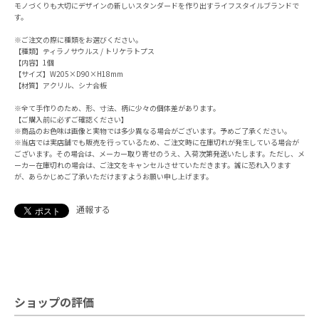
モノづくりも大切にデザインの新しいスタンダードを作り出すライフスタイルブランドで
す。
※ご注文の際に種類をお選びください。
【種類】ティラノサウルス / トリケラトプス
【内容】1個
【サイズ】W205×D90×H18mm
【材質】アクリル、シナ合板
※全て手作りのため、形、寸法、柄に少々の個体差があります。
【ご購入前に必ずご確認ください】
※商品のお色味は画像と実物では多少異なる場合がございます。予めご了承ください。
※当店では実店舗でも販売を行っているため、ご注文時に在庫切れが発生している場合が
ございます。その場合は、メーカー取り寄せのうえ、入荷次第発送いたします。ただし、メ
ーカー在庫切れの場合は、ご注文をキャンセルさせていただきます。誠に恐れ入ります
が、あらかじめご了承いただけますようお願い申し上げます。
通報する
ショップの評価