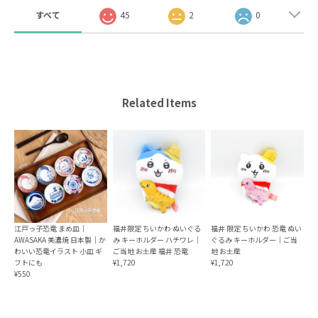
すべて
45
2
0
Related Items
江戸っ子恐竜 まめ皿｜
福井限定 ちいかわ ぬいぐる
福井 限定 ちいかわ 恐竜 ぬい
AWASAKA 美濃焼 日本製｜か
み キーホルダー ハチワレ｜
ぐるみ キーホルダー｜ご当
わいい恐竜イラスト 小皿 ギ
ご当地 お土産 福井 恐竜
地 お土産
フトにも
¥1,720
¥1,720
¥550