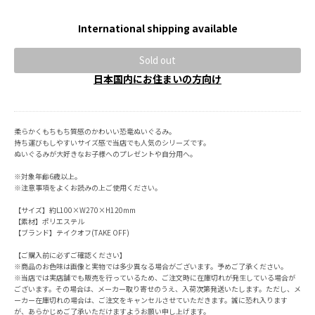
International shipping available
Sold out
日本国内にお住まいの方向け
柔らかくもちもち質感のかわいい恐竜ぬいぐるみ。
持ち運びもしやすいサイズ感で当店でも人気のシリーズです。
ぬいぐるみが大好きなお子様へのプレゼントや自分用へ。
※対象年齢6歳以上。
※注意事項をよくお読みの上ご使用ください。
【サイズ】約L100×W270×H120mm
【素材】ポリエステル
【ブランド】テイクオフ(TAKE OFF)
【ご購入前に必ずご確認ください】
※商品のお色味は画像と実物では多少異なる場合がございます。予めご了承ください。
※当店では実店舗でも販売を行っているため、ご注文時に在庫切れが発生している場合が
ございます。その場合は、メーカー取り寄せのうえ、入荷次第発送いたします。ただし、メ
ーカー在庫切れの場合は、ご注文をキャンセルさせていただきます。誠に恐れ入ります
が、あらかじめご了承いただけますようお願い申し上げます。