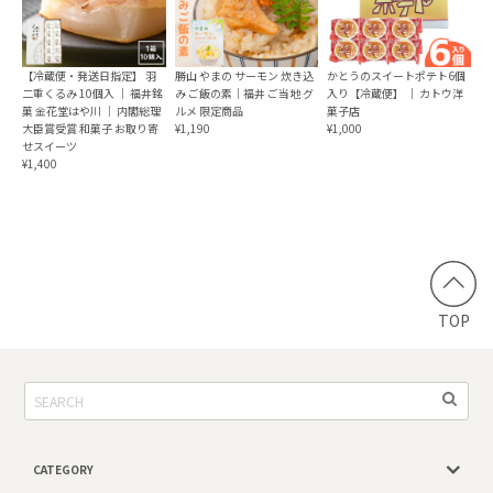
【冷蔵便・発送日指定】 羽
勝山 やまの サーモン 炊き込
かとうのスイートポテト6個
二重くるみ 10個入 ｜ 福井銘
み ご飯の素｜福井 ご当地 グ
入り【冷蔵便】 ｜ カトウ洋
菓 金花堂はや川 ｜ 内閣総理
ルメ 限定商品
菓子店
大臣賞受賞 和菓子 お取り寄
¥1,190
¥1,000
せスイーツ
¥1,400
TOP
CATEGORY