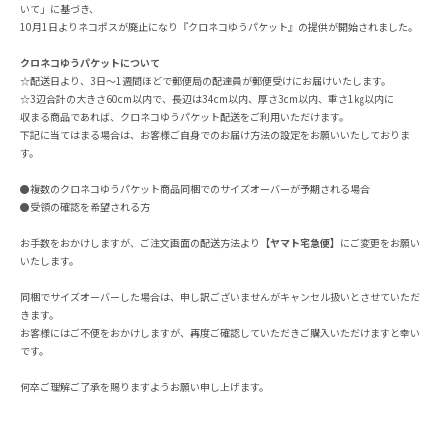
いて」に基づき、
10月1日よりネコポスが廃止になり『クロネコゆうパケット』の提供が開始されました。
クロネコゆうパケットについて
☆配送日より、3日～1週間ほどで郵便局の配達員が郵便受けにお届けいたします。
☆3辺合計の大きさ60cm以内で、長辺は34cm以内、厚さ3cm以内、重さ1㎏以内に
収まる商品であれば、クロネコゆうパケット配送をご利用いただけます。
下記に当てはまる場合は、お客様ご自身でのお届け方法の設定をお願いいたしておりま
す。
●複数のクロネコゆうパケット商品同梱でのサイズオーバーが予期される場合
●受領の確認を希望される方
お手数をおかけしますが、ご注文画面の配送方法より
【ヤマト宅急便】
にご変更をお願い
いたします。
同梱でサイズオーバーした場合は、申し訳ございませんがキャンセル扱いとさせていただ
きます。
お客様にはご不便をおかけしますが、再度ご確認していただきご購入いただけますと幸い
です。
何卒ご理解ご了承を賜りますようお願い申し上げます。