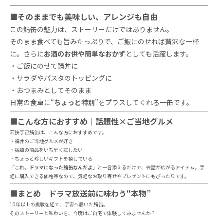
■そのままでも美味しい、アレンジも自由
この鯖缶の魅力は、ストーリーだけではありません。
そのまま食べても旨みたっぷりで、ご飯にのせれば贅沢な一杯
に。さらに
お酒のお供や簡単なおかず
としても活躍します。
・ご飯にのせて鯖丼に
・サラダやパスタのトッピングに
・おつまみとしてそのまま
日常の食卓に“
ちょっと特別
”をプラスしてくれる一缶です。
■こんな方におすすめ｜話題性×ご当地グルメ
若狭宇宙鯖缶は、こんな方におすすめです。
・福井のご当地グルメが好き
・話題の商品をいち早く試したい
・ちょっと珍しいギフトを探している
「
これ、ドラマになった鯖缶なんだよ
」と一言添えるだけで、会話が広がるアイテム。手
軽に購入できる価格帯なので、気軽なお取り寄せやプレゼントにもぴったりです。
■まとめ｜ドラマ放送前に味わう“本物”
10年以上の挑戦を経て、宇宙へ届いた鯖缶。
そのストーリーと味わいを、今度はご自宅で体験してみませんか？