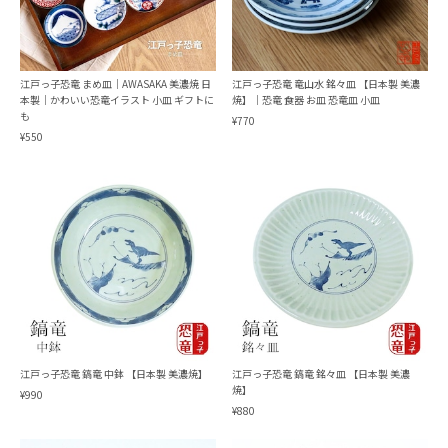
江戸っ子恐竜 まめ皿｜AWASAKA 美濃焼 日
江戸っ子恐竜 竜山水 銘々皿 【日本製 美濃
本製｜かわいい恐竜イラスト 小皿 ギフトに
焼】｜恐竜 食器 お皿 恐竜皿 小皿
も
¥770
¥550
江戸っ子恐竜 鎬竜 中鉢 【日本製 美濃焼】
江戸っ子恐竜 鎬竜 銘々皿 【日本製 美濃
焼】
¥990
¥880