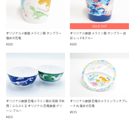
SOLD OUT
オリジナルメ食器 メラミン製 タンブラー
オリジナル食器 メラミン製 タンブラー 迷
福井の恐竜
彩 レッド&ブルー
¥500
¥500
オリジナル食器 恐竜メラミン製お茶碗 子供
オリジナル食器 恐竜のメラミンランチプレ
用｜ふらぷとる オリジナル 恐竜食器 グリ
ート丸 福井の恐竜
ーン ブルー
¥935
¥610