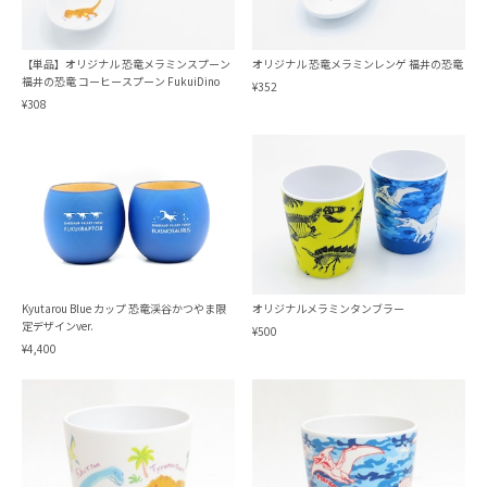
【単品】オリジナル 恐竜メラミンスプーン
オリジナル 恐竜メラミンレンゲ 福井の恐竜
福井の恐竜 コーヒースプーン FukuiDino
¥352
¥308
Kyutarou Blue カップ 恐竜渓谷かつやま限
オリジナルメラミンタンブラー
定デザインver.
¥500
¥4,400