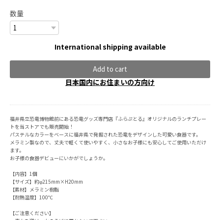
数量
International shipping available
Add to cart
日本国内にお住まいの方向け
福井県立恐竜博物館前にある恐竜グッズ専門店『ふらぷとる』オリジナルのランチプレー
トを当ストアでも販売開始！
パステルなカラーをベースに福井県で発掘された恐竜をデザインした可愛い食器です。
メラミン製なので、丈夫で軽くて使いやすく、小さなお子様にも安心してご使用いただけ
ます。
お子様の食器デビューにいかがでしょうか。
【内容】1個
【サイズ】約φ215mm×H20mm
【素材】メラミン樹脂
【耐熱温度】100℃
【ご注意ください】