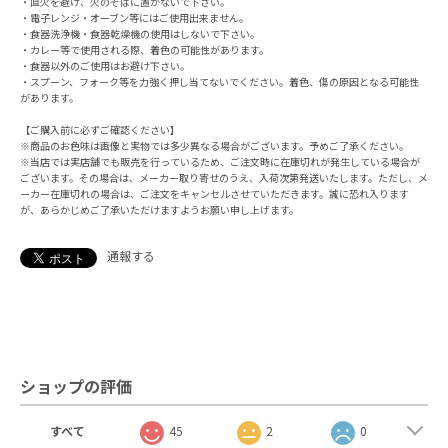
・直火を避け、火のそばに置かないで下さい。
・電子レンジ・オーブン等にはご使用出来ません。
・食器洗浄機・食器乾燥機の使用はしないで下さい。
・カレー等で使用される際、着色の可能性があります。
・食器以外のご使用はお避け下さい。
・スプーン、フォーク等を力強く押し当てないでください。着色、傷の原因となる可能性
があります。
【ご購入前に必ずご確認ください】
※商品のお色味は画像と実物では多少異なる場合がございます。予めご了承ください。
※当店では実店舗でも販売を行っているため、ご注文時に在庫切れが発生している場合が
ございます。その場合は、メーカー取り寄せのうえ、入荷次第発送いたします。ただし、メ
ーカー在庫切れの場合は、ご注文をキャンセルさせていただきます。誠に恐れ入ります
が、あらかじめご了承いただけますようお願い申し上げます。
通報する
ショップの評価
すべて
45
2
0