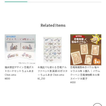
Related Items
福井限定デザイン 恐竜ポス
お風呂でも使える 恐竜アル
恐竜発掘型ぬきバウム 塩キ
トカードセット ちょんあま
ファベット表 英語 A3ポスタ
ャラメル味 １個入 ｜ バウム
Chon.ama
ー ちょんあま Chon.ama
クーヘン 恐竜博物館 お土産
¥800
¥1,250
スイーツ お菓子
¥650