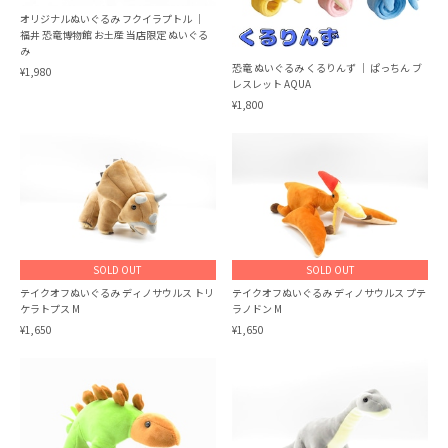
オリジナルぬいぐるみ フクイラプトル ｜
福井 恐竜博物館 お土産 当店限定 ぬいぐる
み
恐竜 ぬいぐるみ くるりんず ｜ ぱっちん ブ
¥1,980
レスレット AQUA
¥1,800
SOLD OUT
SOLD OUT
テイクオフぬいぐるみ ディノサウルス トリ
テイクオフぬいぐるみ ディノサウルス プテ
ケラトプス M
ラノドン M
¥1,650
¥1,650