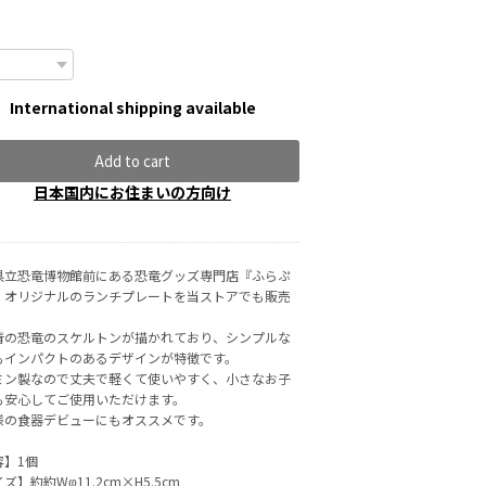
International shipping available
Add to cart
日本国内にお住まいの方向け
県立恐竜博物館前にある恐竜グッズ専門店『ふらぷ
』オリジナルのランチプレートを当ストアでも販売
！
青の恐竜のスケルトンが描かれており、シンプルな
もインパクトのあるデザインが特徴です。
ミン製なので丈夫で軽くて使いやすく、小さなお子
も安心してご使用いただけます。
様の食器デビューにもオススメです。
容】1個
ズ】約約Wφ11.2cm×H5.5cm