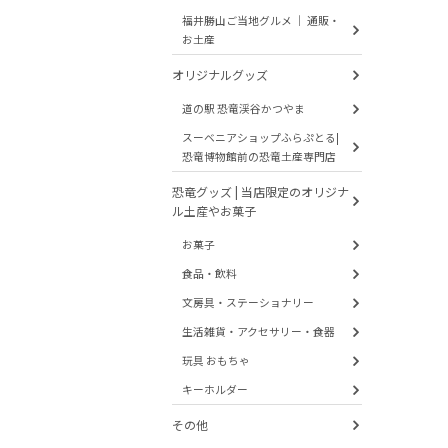
福井勝山ご当地グルメ ｜ 通販・
お土産
オリジナルグッズ
道の駅 恐竜渓谷かつやま
スーベニアショップふらぷとる|
恐竜博物館前の恐竜土産専門店
恐竜グッズ | 当店限定のオリジナ
ル土産やお菓子
お菓子
食品・飲料
文房具・ステーショナリー
生活雑貨・アクセサリー・食器
玩具 おもちゃ
キーホルダー
その他