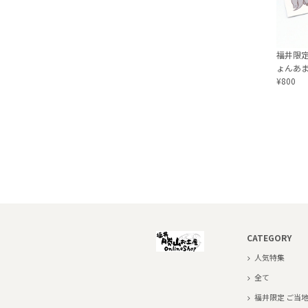
福井限定
ょんあま 
¥800
CATEGORY
人気特集
全て
福井限定 ご当