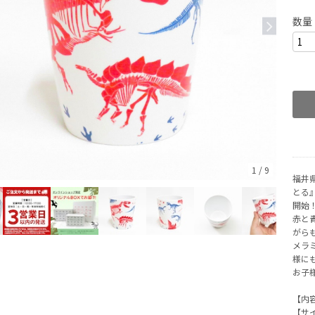
数量
1
/
9
福井
とる
開始
赤と
がら
メラ
様に
お子
【内
【サイ