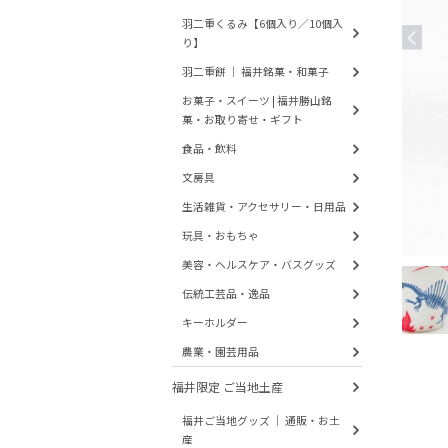
羽二重くるみ【6個入り／10個入
り】
羽二重餅 ｜ 福井銘菓・和菓子
お菓子・スイーツ | 福井勝山銘
菓・お取り寄せ・ギフト
食品・飲料
文房具
生活雑貨・アクセサリー・日用品
玩具・おもちゃ
美容・ヘルスケア・バスグッズ
伝統工芸品・逸品
キーホルダー
農業・園芸用品
福井限定 ご当地土産
福井ご当地グッズ ｜ 通販・お土
産