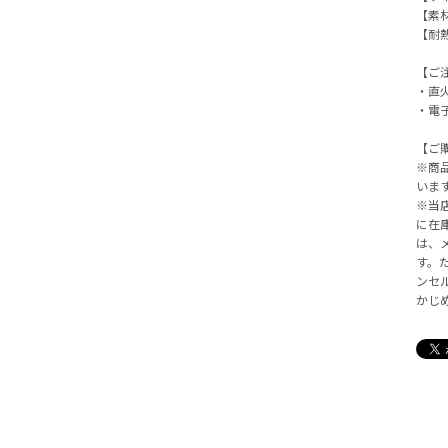
【素
【耐熱
【ご
・直
・電
【ご
※商
いま
※当
に在
は、
す。
ンセ
かじ