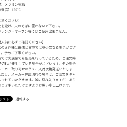
材】メラミン樹脂
温度】120℃
注意ください】
火を避け、火のそばに置かないで下さい。
子レンジ・オーブン等にはご使用出来ません。
購入前に必ずご確認ください】
品のお色味は画像と実物では多少異なる場合がござ
す。予めご了承ください。
店では実店舗でも販売を行っているため、ご注文時
庫切れが発生している場合がございます。その場合
メーカー取り寄せのうえ、入荷次第発送いたしま
ただし、メーカー在庫切れの場合は、ご注文をキャ
ルさせていただきます。誠に恐れ入りますが、あら
めご了承いただけますようお願い申し上げます。
通報する