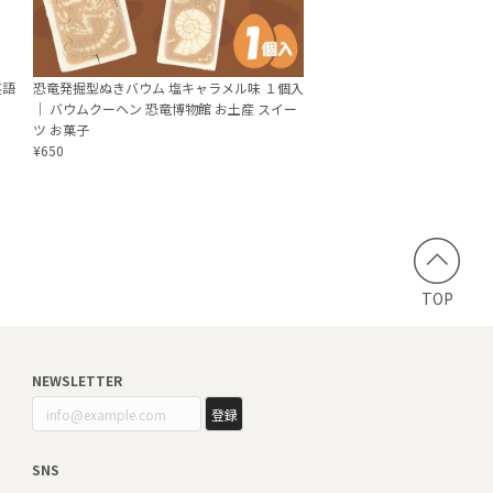
英語
恐竜発掘型ぬきバウム 塩キャラメル味 １個入
｜ バウムクーヘン 恐竜博物館 お土産 スイー
ツ お菓子
¥650
TOP
NEWSLETTER
登録
SNS