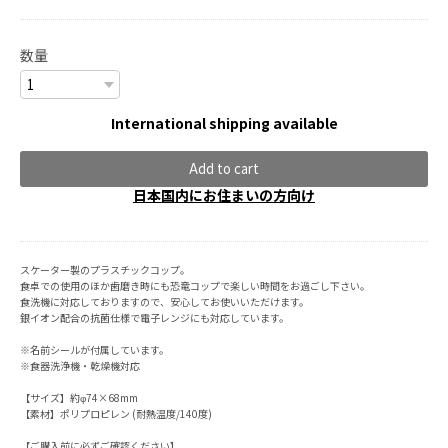
数量
International shipping available
Add to cart
日本国内にお住まいの方向け
スケーター製のプラスチックコップ。
食卓での使用のほか歯磨き時にも恐竜コップで楽しい時間をお過ごし下さい。
食洗機に対応しておりますので、安心してお使いいただけます。
銀イオン配合の抗菌仕様で電子レンジにも対応しています。
※名前シールが付属しています。
※食器洗浄機・乾燥機対応
【サイズ】約φ74×68mm
【素材】ポリプロピレン (耐熱温度/140度)
【ご購入前に必ずご確認ください】