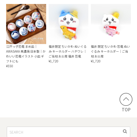
江戸っ子恐竜 まめ皿｜
福井限定 ちいかわ ぬいぐる
福井 限定 ちいかわ 恐竜 ぬい
AWASAKA 美濃焼 日本製｜か
み キーホルダー ハチワレ｜
ぐるみ キーホルダー｜ご当
わいい恐竜イラスト 小皿 ギ
ご当地 お土産 福井 恐竜
地 お土産
フトにも
¥1,720
¥1,720
¥550
TOP