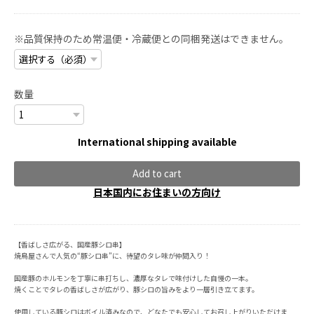
※品質保持のため常温便・冷蔵便との同梱発送はできません。
数量
International shipping available
Add to cart
日本国内にお住まいの方向け
【香ばしさ広がる、国産豚シロ串】
焼鳥屋さんで人気の“豚シロ串”に、待望のタレ味が仲間入り！
国産豚のホルモンを丁寧に串打ちし、濃厚なタレで味付けした自慢の一本。
焼くことでタレの香ばしさが広がり、豚シロの旨みをより一層引き立てます。
使用している豚シロはボイル済みなので、どなたでも安心してお召し上がりいただけま