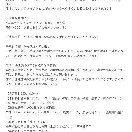
す。
牛ホルモンよりさっぱりとした味わいで食べやすく、お酒のお供にもぴったり！
＼便利な10本入り！／
5本真空パック×2セットで、保存にも便利◎
晩酌・BBQ・夕飯のおかずにもおすすめです。
ご家庭で焼くだけで、香ばしい味わいを手軽にお楽しみいただけます。
※熟練の職人が丹精込めて手差し
一本一本丁寧に、熟練の職人が手作業で串打ちしています。大量生産では決して味わえな
い、心を込めた手仕事の温かさが、この豚シロ串には詰まっています。
※クール便(冷凍)での発送になります。
異なる温度帯のため、常温商品・冷蔵商品とは同梱を致しかねます。冷凍商品以外を含む
際は、新規カートで別々でのご注文をお願い致します。
また、発送方法が対象とならない場合は、キャンセル扱いとさせていただきます。予めご
了承くださいますようお願い致します。
【内容量】250g（10本）
【原材料】豚直腸（国産）、タレ（醤油、味噌、ごま油、砂糖、唐辛子、にんにく）（一
部に豚肉・大豆・小麦・ごまを含む）
【栄養成分表】100g当たり＜推定値＞
エネルギー：266kcal、たん白質：15.3g、脂質：22.2g、炭水化物：1.2g、食塩相当量：
0.5g
【保存方法】要冷凍（-18℃以下）
※解凍後はその日のうちにお召し上がりください。（再冷凍不可）
【製造者】サチアルファクトリー