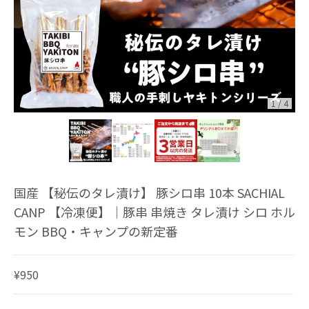
1
/
4
国産 【秘伝のタレ漬け】 豚シロ串 10本 SACHIAL
CANP 【冷凍便】｜豚串 串焼き タレ漬け シロ ホル
モン BBQ・キャンプの新定番
¥950