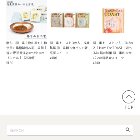
勝ち山羽二重｜勝山産もち粉
羽二重トースト 3枚入｜福井
羽二重トースト いちご味 3枚
使用の黒糖餡包み羽二重餅｜
銘菓 羽二重餅×食パンの新
入｜Have Tae TOAST｜選べ
道の駅 恐竜渓谷かつやまオ
感覚スイーツ
る味 福井銘菓 羽二重餅×食
リジナル｜【冷凍便】
¥486
パンの新感覚スイーツ
¥180
¥540
TOP