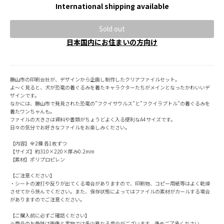
International shipping available
Sold out
日本国内にお住まいの方向け
勝山市の印刷会社が、デザインから企画し制作したクリアファイルセット。
よ〜く見ると、犬が恐竜の着ぐるみを着たキャラクターたちがメインとなったかわいいデ
ザインです。
なかには、勝山市で発見された恐竜の”フクイサウルス”と”フクイラプトル”の着ぐるみを
着たワンちゃんも。
ファイルの大きさは資料や書類がちょうどよく入る便利なA4サイズです。
日々の気分でお好きなファイルをお楽しみください。
【内容】全2種 各1枚ずつ
【サイズ】約310×220×厚み0.2mm
【素材】ポリプロピレン
【ご注意ください】
・シートの波打や反りが出てくる場合がありますので、印刷物、コピー用紙等はよく乾燥
させてから挟んでください。また、保存状態によってはファイルの素材がカールする場合
がありますのでご注意ください。
【ご購入前に必ずご確認ください】
※商品のお色味は画像と実物では多少異なる場合がございます。予めご了承ください。