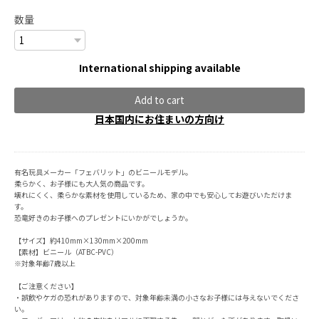
数量
International shipping available
Add to cart
日本国内にお住まいの方向け
有名玩具メーカー「フェバリット」のビニールモデル。
柔らかく、お子様にも大人気の商品です。
壊れにくく、柔らかな素材を使用しているため、家の中でも安心してお遊びいただけま
す。
恐竜好きのお子様へのプレゼントにいかがでしょうか。
【サイズ】約410mm×130mm×200mm
【素材】ビニール（ATBC-PVC）
※対象年齢7歳以上
【ご注意ください】
・誤飲やケガの恐れがありますので、対象年齢未満の小さなお子様には与えないでくださ
い。