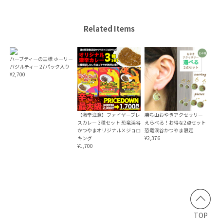
Related Items
ハーブティーの王様 ホーリー
バジルティー 27パック入り
¥2,700
【激辛注意】ファイヤーブレ
勝ち山おやきアクセサリー
スカレー 3種セット 恐竜渓谷
えらべる！お得な2点セット
かつやまオリジナル×ジョロ
恐竜渓谷かつやま限定
キング
¥2,376
¥1,700
TOP