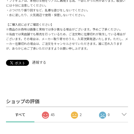
・フィギュアは、本物の生物をリアルに再現する為、一部とがった所があります。取扱い
には十分に注意してください。
・ぶつけたり振り回すなど、乱暴な遊びをしないでください。
・水に浸したり、火気周辺で使用・保管しないでください。
【ご購入前に必ずご確認ください】
※商品のお色味は画像と実物では多少異なる場合がございます。予めご了承ください。
※当店では実店舗でも販売を行っているため、ご注文時に在庫切れが発生している場合が
ございます。その場合は、メーカー取り寄せのうえ、入荷次第発送いたします。ただし、メ
ーカー在庫切れの場合は、ご注文をキャンセルさせていただきます。誠に恐れ入ります
が、あらかじめご了承いただけますようお願い申し上げます。
通報する
ショップの評価
すべて
45
2
0