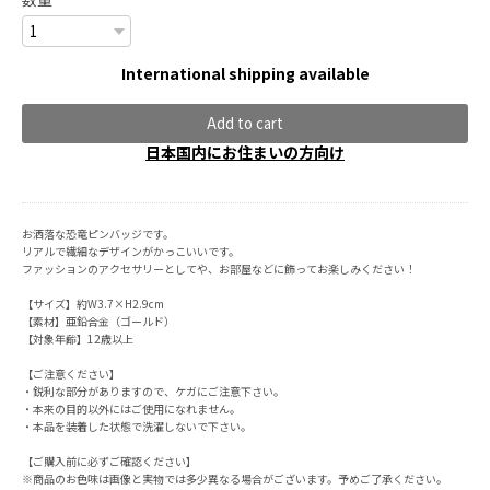
International shipping available
Add to cart
日本国内にお住まいの方向け
お洒落な恐竜ピンバッジです。
リアルで繊細なデザインがかっこいいです。
ファッションのアクセサリーとしてや、お部屋などに飾ってお楽しみください！
【サイズ】約W3.7×H2.9cm
【素材】亜鉛合金（ゴールド）
【対象年齢】12歳以上
【ご注意ください】
・鋭利な部分がありますので、ケガにご注意下さい。
・本来の目的以外にはご使用になれません。
・本品を装着した状態で洗濯しないで下さい。
【ご購入前に必ずご確認ください】
※商品のお色味は画像と実物では多少異なる場合がございます。予めご了承ください。