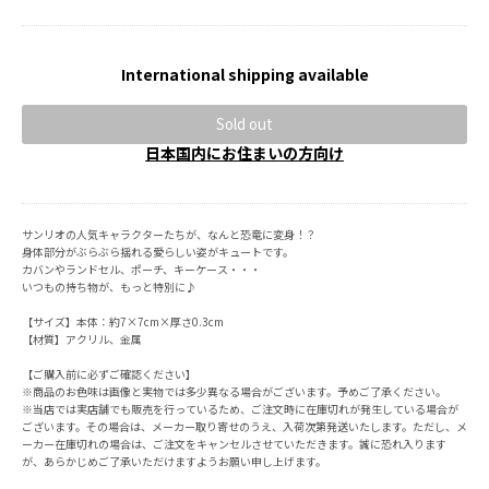
International shipping available
Sold out
日本国内にお住まいの方向け
サンリオの人気キャラクターたちが、なんと恐竜に変身！？
身体部分がぶらぶら揺れる愛らしい姿がキュートです。
カバンやランドセル、ポーチ、キーケース・・・
いつもの持ち物が、もっと特別に♪
【サイズ】本体：約7×7cm×厚さ0.3cm
【材質】アクリル、金属
【ご購入前に必ずご確認ください】
※商品のお色味は画像と実物では多少異なる場合がございます。予めご了承ください。
※当店では実店舗でも販売を行っているため、ご注文時に在庫切れが発生している場合が
ございます。その場合は、メーカー取り寄せのうえ、入荷次第発送いたします。ただし、メ
ーカー在庫切れの場合は、ご注文をキャンセルさせていただきます。誠に恐れ入ります
が、あらかじめご了承いただけますようお願い申し上げます。