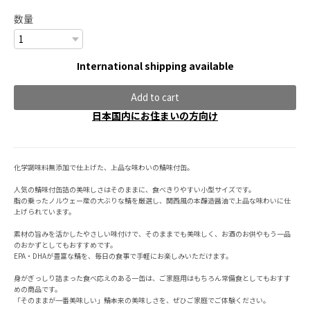
数量
International shipping available
Add to cart
日本国内にお住まいの方向け
化学調味料無添加で仕上げた、上品な味わいの鯖味付缶。
人気の鯖味付缶詰の美味しさはそのままに、食べきりやすい小型サイズです。
脂の乗ったノルウェー産の大ぶりな鯖を厳選し、関西風の本醸造醤油で上品な味わいに仕
上げられています。
素材の旨みを活かしたやさしい味付けで、そのままでも美味しく、お酒のお供やもう一品
のおかずとしてもおすすめです。
EPA・DHAが豊富な鯖を、毎日の食事で手軽にお楽しみいただけます。
身がぎっしり詰まった食べ応えのある一缶は、ご家庭用はもちろん常備食としてもおすす
めの商品です。
「そのままが一番美味しい」――鯖本来の美味しさを、ぜひご家庭でご体験ください。