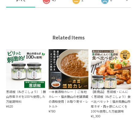
Related Items
葱胡椒（ねぎこしょう）｜勝
一本義酒粕カレー ｜ ご当地
【新商品】 葱胡椒・にんに
山市産ネギを100％使用した
カレー・福井勝山の老舗酒蔵
く葱胡椒（ねぎこしょう）食
万能調味料
の酒粕使用｜お取り寄せ・レ
べ比べセット｜福井県勝山市
¥620
トルト
産ネギ・西ヶ原にんにくを
¥780
100％使用した万能調味
¥1,300