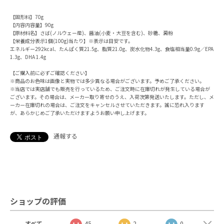
【固形料】70g
【内容内容量】90g
【原材料名】さば(ノルウェー産)、醤油(小麦・大豆を含む)、砂糖、澱粉
【栄養成分表示1個(100g)当たり】※表示は目安です。
エネルギー292kcal、たんぱく質21.5g、脂質21.0g、炭水化物4.3g、食塩相当量0.9g／EPA
1.3g、DHA 1.4g
【ご購入前に必ずご確認ください】
※商品のお色味は画像と実物では多少異なる場合がございます。予めご了承ください。
※当店では実店舗でも販売を行っているため、ご注文時に在庫切れが発生している場合が
ございます。その場合は、メーカー取り寄せのうえ、入荷次第発送いたします。ただし、メ
ーカー在庫切れの場合は、ご注文をキャンセルさせていただきます。誠に恐れ入ります
が、あらかじめご了承いただけますようお願い申し上げます。
通報する
ショップの評価
すべて
45
2
0