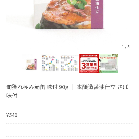
1
/
5
旬獲れ極み鯖缶 味付 90g ｜ 本醸造醤油仕立 さば
味付
¥540