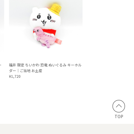
ー
福井 限定 ちいかわ 恐竜 ぬいぐるみ キーホル
ダー｜ご当地 お土産
¥1,720
TOP