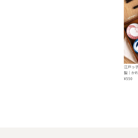
江戸っ子
製｜かわ
¥550