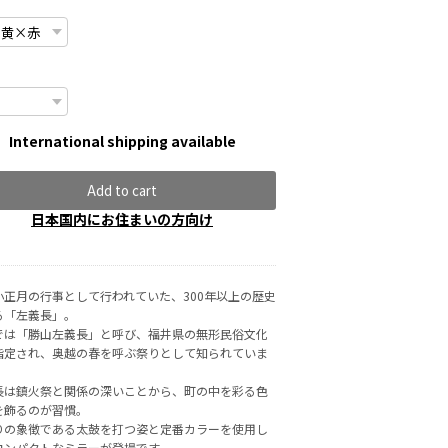
International shipping available
Add to cart
日本国内にお住まいの方向け
小正月の行事として行われていた、300年以上の歴史
る「左義長」。
では「勝山左義長」と呼び、福井県の無形民俗文化
指定され、奥越の春を呼ぶ祭りとして知られていま
長は鎮火祭と関係の深いことから、町の中を彩る色
を飾るのが習慣。
りの象徴である太鼓を打つ姿と定番カラーを使用し
コンパクトなミラーが登場です。