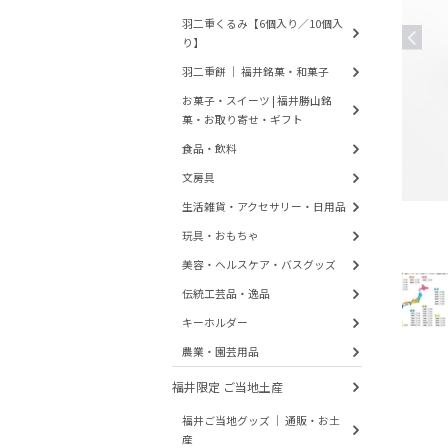
羽二重くるみ【6個入り／10個入
り】
羽二重餅 ｜ 福井銘菓・和菓子
お菓子・スイーツ | 福井勝山銘
菓・お取り寄せ・ギフト
食品・飲料
文房具
生活雑貨・アクセサリー・日用品
玩具・おもちゃ
美容・ヘルスケア・バスグッズ
伝統工芸品・逸品
キーホルダー
農業・園芸用品
福井限定 ご当地土産
福井ご当地グッズ ｜ 通販・お土
産