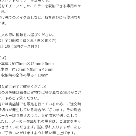
冊をモチーフとした、ミラーを収納できる専用のケ
付き。
かけ先でのメイク直しなど、持ち運びにも便利なサ
です。
注文の際に種類をお選びください。
】全2種(緑×黄×赤 / 白×青×赤)
】1枚 (収納ケース付き)
イズ】
本体：約75mm×75mm×5mm
本体：約90mm×85mm×5mm
ー収納時の全体の厚み：10mm
購入前に必ずご確認ください】
品のお色味は画像と実物では多少異なる場合がござ
す。予めご了承ください。
店では実店舗でも販売を行っているため、ご注文時
庫切れが発生している場合がございます。その場合
メーカー取り寄せのうえ、入荷次第発送いたしま
ただし、メーカー在庫切れの場合は、ご注文をキャ
ルさせていただきます。誠に恐れ入りますが、あら
めご了承いただけますようお願い申し上げます。