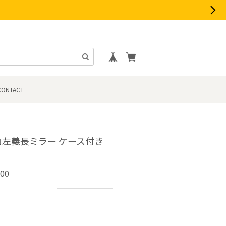
CONTACT
山左義長ミラー ケース付き
100