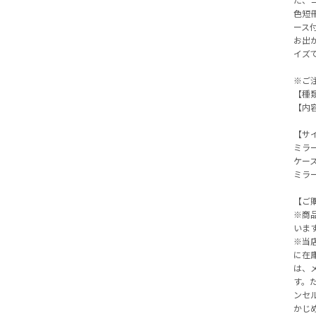
色短
ース
お出
イズ
※ご
【種類
【内容
【サ
ミラー
ケース
ミラ
【ご
※商
いま
※当
に在
は、
す。
ンセ
かじ