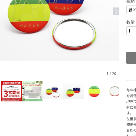
種類
数量
1
/
20
毎年
を誇
現在
財に
す。
左義
短冊
お祭
た、