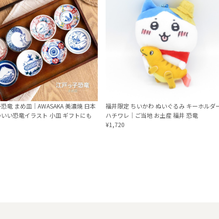
恐竜 まめ皿｜AWASAKA 美濃焼 日本
福井限定 ちいかわ ぬいぐるみ キーホルダ
いい恐竜イラスト 小皿 ギフトにも
ハチワレ｜ご当地 お土産 福井 恐竜
¥1,720