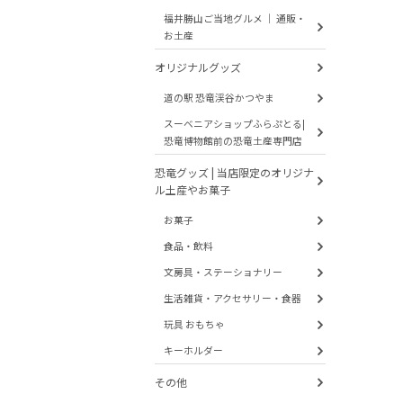
福井勝山ご当地グルメ ｜ 通販・
お土産
オリジナルグッズ
道の駅 恐竜渓谷かつやま
スーベニアショップふらぷとる|
恐竜博物館前の恐竜土産専門店
恐竜グッズ | 当店限定のオリジナ
ル土産やお菓子
お菓子
食品・飲料
文房具・ステーショナリー
生活雑貨・アクセサリー・食器
玩具 おもちゃ
キーホルダー
その他