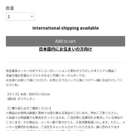
数量
International shipping available
Add to cart
日本国内にお住まいの方向け
有名雑貨メーカーのオクタニコーポレーションと弊社がコラボしたオリジナル商品！
手描き風の恐竜のイラストがゆるく可愛いキーホルダーです。
お友達とお揃いで身につけたり、お気に入りのバックに身につけて一緒にお出かけしてく
ださいね。
【サイズ】本体：約W70×65mm
【素材】ポリウレタン
【ご購入前に必ずご確認ください】
※商品のお色味は画像と実物では多少異なる場合がございます。予めご了承ください。
※当店では実店舗でも販売を行っているため、ご注文時に在庫切れが発生している場合が
ございます。その場合は、メーカー取り寄せのうえ、入荷次第発送いたします。ただし、メ
ーカー在庫切れの場合は、ご注文をキャンセルさせていただきます。誠に恐れ入ります