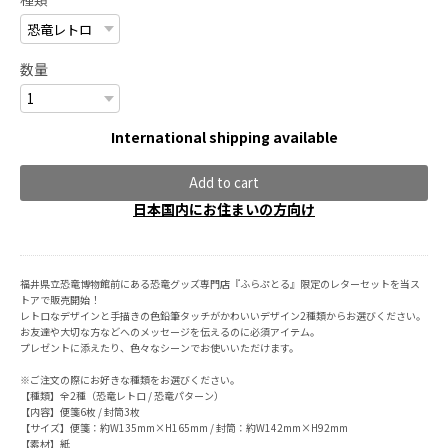
数量
International shipping available
Add to cart
日本国内にお住まいの方向け
福井県立恐竜博物館前にある恐竜グッズ専門店『ふらぷとる』限定のレターセットを当ス
トアで販売開始！
レトロなデザインと手描きの色鉛筆タッチがかわいいデザイン2種類からお選びください。
お友達や大切な方などへのメッセージを伝えるのに必須アイテム。
プレゼントに添えたり、色々なシーンでお使いいただけます。
※ご注文の際にお好きな種類をお選びください。
【種類】全2種（恐竜レトロ / 恐竜パターン）
【内容】便箋6枚 / 封筒3枚
【サイズ】便箋：約W135mm×H165mm / 封筒：約W142mm×H92mm
【素材】紙