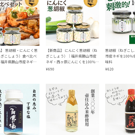
】 葱胡椒・にんにく葱
【新商品】 にんにく葱胡椒（ね
葱胡椒（ねぎこし
ねぎこしょう）食べ比べ
ぎこしょう）｜福井県勝山市産
市産ネギを100
｜福井県勝山市産ネギ・
ネギ・西ヶ原にんにくを100％使
味料
んにくを100％使用した
用した万能調味料
¥690
¥620
味