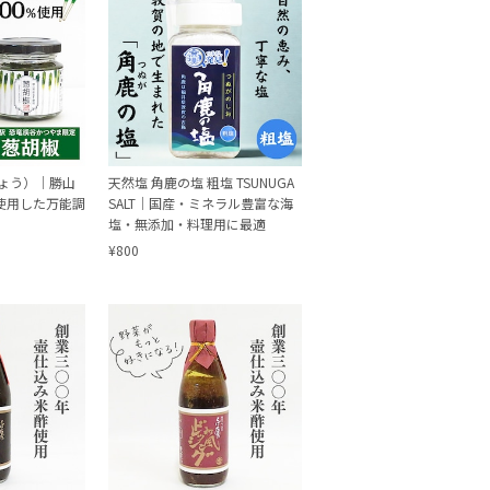
ょう）｜勝山
天然塩 角鹿の塩 粗塩 TSUNUGA
％使用した万能調
SALT｜国産・ミネラル豊富な海
塩・無添加・料理用に最適
¥800