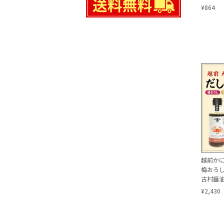
¥864
越前かに
梅おろし
古村醤
¥2,430