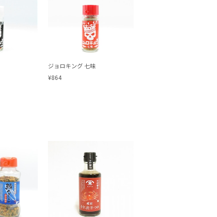
味
ジョロキング 七味
¥864