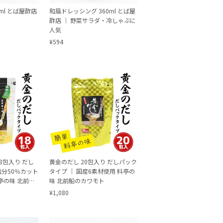
ml とば屋酢店
和風ドレッシング 360ml とば屋
酢店 ｜ 野菜サラダ・冷しゃぶに
人気
¥594
8包入り だし
黄金のだし 20包入り だしパック
塩分50％カット
タイプ ｜ 国産6素材使用 料亭の
亭の味 北前船
味 北前船のカワモト
¥1,080