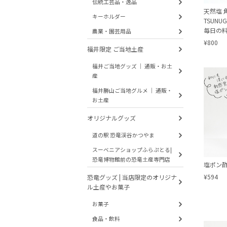
伝統工芸品・逸品
天然塩 
キーホルダー
TSUNU
毎日の
農業・園芸用品
¥800
福井限定 ご当地土産
福井ご当地グッズ ｜ 通販・お土
産
福井勝山ご当地グルメ ｜ 通販・
お土産
オリジナルグッズ
道の駅 恐竜渓谷かつやま
スーベニアショップふらぷとる|
恐竜博物館前の恐竜土産専門店
塩ポン酢
¥594
恐竜グッズ | 当店限定のオリジナ
ル土産やお菓子
お菓子
食品・飲料