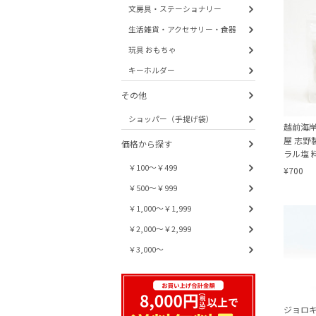
文房具・ステーショナリー
生活雑貨・アクセサリー・食器
玩具 おもちゃ
キーホルダー
その他
ショッパー（手提げ袋）
越前海岸 
屋 志野
価格から探す
ラル塩 
もおす
￥100～￥499
¥700
￥500～￥999
￥1,000～￥1,999
￥2,000～￥2,999
￥3,000～
ジョロキ