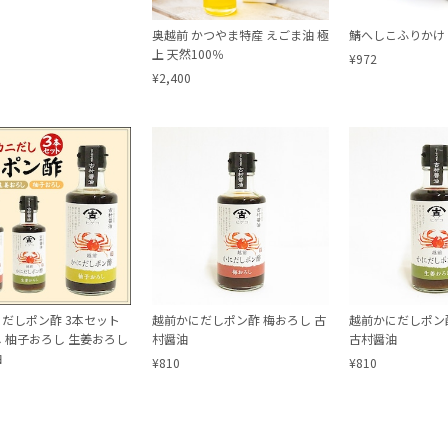
奥越前 かつやま特産 えごま油 極
鯖へしこふりか
上 天然100％
¥972
¥2,400
だしポン酢 3本セット
越前かにだしポン酢 梅おろし 古
越前かにだしポン
 柚子おろし 生姜おろし
村醤油
古村醤油
油
¥810
¥810