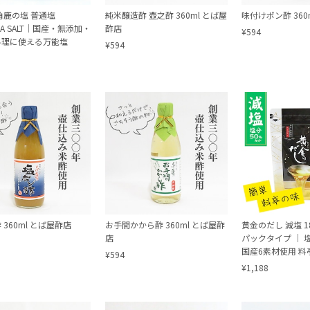
角鹿の塩 普通塩
純米醸造酢 壺之酢 360ml とば屋
味付けポン酢 360
GA SALT｜国産・無添加・
酢店
¥594
料理に使える万能塩
¥594
 360ml とば屋酢店
お手間かから酢 360ml とば屋酢
黄金のだし 減塩 1
店
パックタイプ ｜ 
国産6素材使用 料
¥594
のカワモト
¥1,188