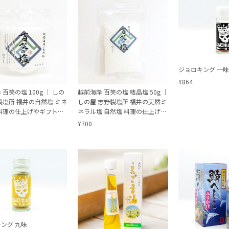
ジョロキング 一
¥864
百笑の塩 100g │ しの
越前海岸 百笑の塩 結晶塩 50g │
製塩所 福井の自然塩 ミネ
しの屋 志野製塩所 福井の天然ミ
料理の仕上げやギフトに
ネラル塩 自然塩 料理の仕上げや
すめ
ギフトにもおすすめ
¥700
ング 九味