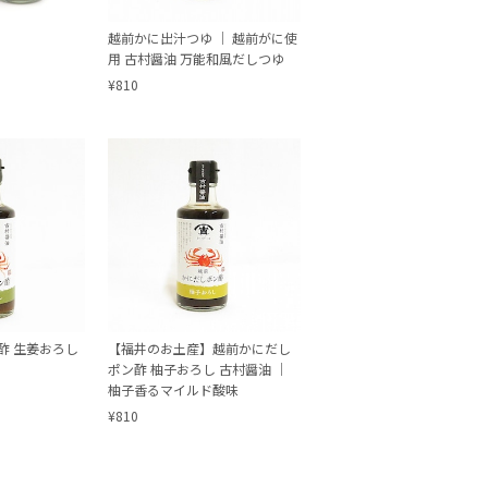
け
越前かに出汁つゆ ｜ 越前がに使
用 古村醤油 万能和風だしつゆ
¥810
酢 生姜おろし
【福井のお土産】越前かにだし
ポン酢 柚子おろし 古村醤油 ｜
柚子香るマイルド酸味
¥810