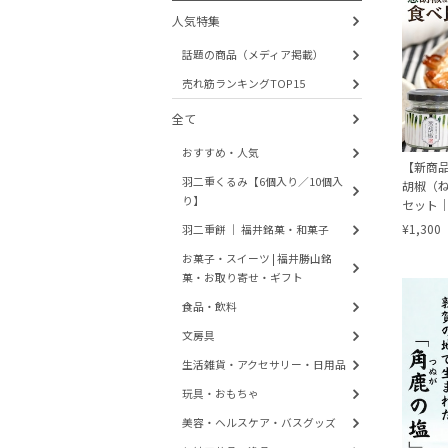
人気特集
話題の商品（メディア掲載）
売れ筋ランキングTOP15
全て
おすすめ・人気
【新商品
羽二重くるみ【6個入り／10個入
胡椒（
り】
セット
西ヶ原に
¥1,300
羽二重餅 ｜ 福井銘菓・和菓子
万能調
お菓子・スイーツ | 福井勝山銘
菓・お取り寄せ・ギフト
食品・飲料
文房具
生活雑貨・アクセサリー・日用品
玩具・おもちゃ
美容・ヘルスケア・バスグッズ